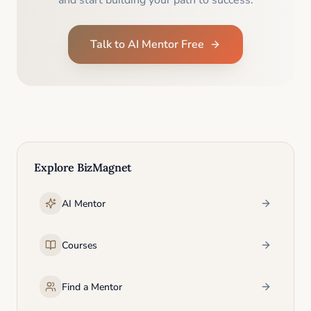
and start building your path to success.
Talk to AI Mentor Free
Explore BizMagnet
AI Mentor
Courses
Find a Mentor